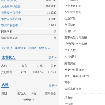
总股本(万股)
40027.46
企业上市时间
流通股本(万股)
40000.93
企业成立时间
每股资本公积金
11.1525
企业背景
每股未分配利润
3.0896
所属城市
净资产收益率
0.60%
所属行业
同股同权
是
董事长姓名与薪酬
协议控制架构
否
总经理姓名与薪酬
资产负债
现金流量
利润表
财务报告
员工人数
人均创利
主营收入
更多>>
融资历史
名称
收入
占比
同比
历史分红募资比
其他饰品
47.93
100.00%
13.16%
最近三年累计分红率
商誉
内部
更多>>
大股东质押率
日期
变动人
均价
变动股数
总市值
暂无数据
总负债