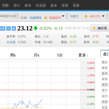
13:40
长盈通
涨停
指数
排行
板块
自选股
基金
港股
美股
13:40
飞沃科技
快速拉升
0943亿
[13:42]
13:40
锐捷网络
快速拉升
N展芯
418.12%
13:40
风华高科
猛烈打压
23.12
-0.82%
-0.19
2026-08-07 13:42
股通
注
融
13:40
利和兴
猛烈打压
换手率:
0.27%
量比:
1.32
最高:
23.28
涨停:
27.97
昨
总金额:
0.25亿
市值:
92.54亿
最低:
22.75
跌停:
18.65
今
盘
委比
卖⑤
TTM
卖④
卖③
卖②
卖①
买①
买②
买③