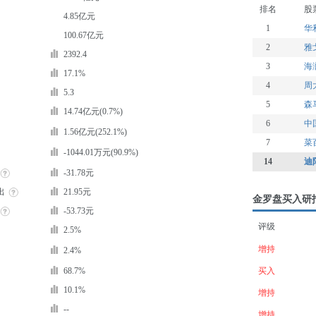
排名
股
4.85亿元
1
华
100.67亿元
2
雅
2392.4
3
海
17.1%
4
周
5.3
5
森
14.74亿元(0.7%)
6
中
1.56亿元(252.1%)
7
菜
-1044.01万元(90.9%)
14
迪
-31.78元
出
21.95元
金罗盘买入研
-53.73元
评级
2.5%
增持
2.4%
68.7%
买入
10.1%
增持
--
增持