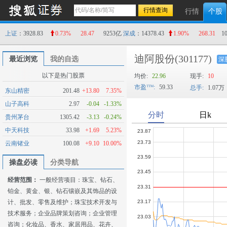
行情
个股
上证
：3928.83
0.73%
28.47
9253亿
深成
：14378.43
1.90%
268.31
1
迪阿股份
(301177)
最近浏览
我的自选
深
以下是热门股票
均价:
22.96
现手:
10
市盈
:
59.33
总手:
1.07万
东山精密
201.48
+13.80
7.35%
山子高科
2.97
-0.04
-1.33%
贵州茅台
1305.42
-3.13
-0.24%
中天科技
33.98
+1.69
5.23%
云南锗业
100.08
+9.10
10.00%
操盘必读
分类导航
经营范围：
一般经营项目：珠宝、钻石、
铂金、黄金、银、钻石镶嵌及其饰品的设
计、批发、零售及维护；珠宝技术开发与
技术服务；企业品牌策划咨询；企业管理
咨询；化妆品、香水、家居用品、花卉、