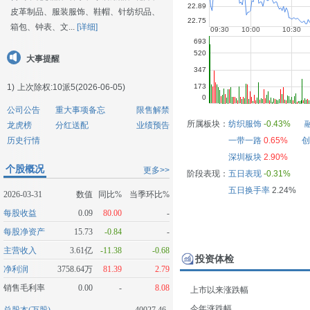
皮革制品、服装服饰、鞋帽、针纺织品、
箱包、钟表、文...
[详细]
大事提醒
1)
上次除权:10派5(2026-06-05)
公司公告
重大事项备忘
限售解禁
所属板块：
纺织服饰
-0.43%
龙虎榜
分红送配
业绩预告
历史行情
一带一路
0.65%
创
深圳板块
2.90%
个股概况
更多>>
阶段表现：
五日表现
-0.31%
五日换手率
2.24%
2026-03-31
数值
同比%
当季环比%
每股收益
0.09
80.00
-
每股净资产
15.73
-0.84
-
主营收入
3.61亿
-11.38
-0.68
投资体检
净利润
3758.64万
81.39
2.79
销售毛利率
0.00
-
8.08
上市以来涨跌幅
今年涨跌幅