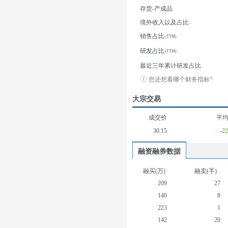
存货-产成品
境外收入以及占比
销售占比
研发占比
最近三年累计研发占比
您还想看哪个财务指标?
大宗交易
成交价
平
30.15
-2
融资融券数据
融买(万)
融卖(手)
209
27
140
8
223
1
142
20