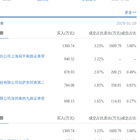
更多>>
证券
2026-01-28
部
买入(万元)
成交占比
卖出(万元)
成交占比
1369.74
3.23%
1609.79
3.80%
任公司上海宛平南路证券营
940.32
2.22%
--
--
878.93
2.07%
209.25
0.49%
份有限公司拉萨东环路第二
784.98
1.85%
358.81
0.85%
限公司深圳泰然九路证券营
698.15
1.65%
114.81
0.27%
部
买入(万元)
成交占比
卖出(万元)
成交占比
1369.74
3.23%
1609.79
3.80%