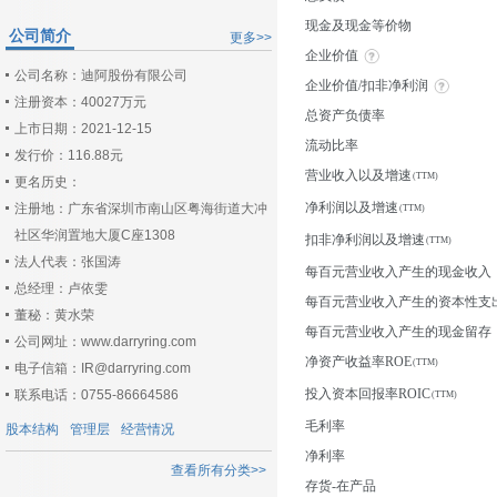
现金及现金等价物
公司简介
更多>>
企业价值
公司名称：迪阿股份有限公司
企业价值/扣非净利润
注册资本：40027万元
总资产负债率
上市日期：2021-12-15
流动比率
发行价：116.88元
营业收入以及增速
更名历史：
净利润以及增速
注册地：广东省深圳市南山区粤海街道大冲
社区华润置地大厦C座1308
扣非净利润以及增速
法人代表：张国涛
每百元营业收入产生的现金收入
总经理：卢依雯
每百元营业收入产生的资本性支
董秘：黄水荣
每百元营业收入产生的现金留存
公司网址：www.darryring.com
净资产收益率ROE
电子信箱：IR@darryring.com
投入资本回报率ROIC
联系电话：0755-86664586
毛利率
股本结构
管理层
经营情况
净利率
查看所有分类>>
存货-在产品