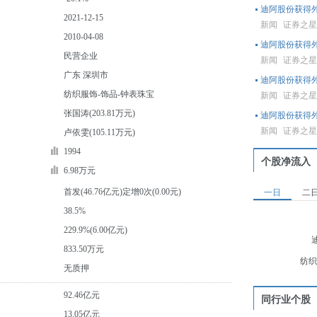
迪阿股份获得
2021-12-15
新闻
证券之
2010-04-08
迪阿股份获得外
民营企业
新闻
证券之
广东 深圳市
迪阿股份获得
纺织服饰-饰品-钟表珠宝
新闻
证券之
张国涛(203.81万元)
迪阿股份获得外
新闻
证券之
卢依雯(105.11万元)
1994
个股净流入
6.98万元
首发(46.76亿元)定增0次(0.00元)
一日
二
38.5%
229.9%(6.00亿元)
833.50万元
纺织
无质押
92.46亿元
同行业个股
13.05亿元