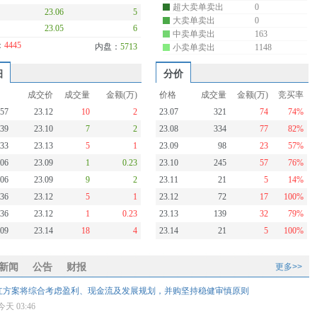
超大卖单卖出
0
23.06
5
大卖单卖出
0
23.05
6
中卖单卖出
163
：
4445
内盘：
5713
小卖单卖出
1148
细
分价
成交价
成交量
金额(万)
价格
成交量
金额(万)
竞买率
:57
23.12
10
2
23.07
321
74
74%
:39
23.10
7
2
23.08
334
77
82%
:33
23.13
5
1
23.09
98
23
57%
:06
23.09
1
0.23
23.10
245
57
76%
:06
23.09
9
2
23.11
21
5
14%
:36
23.12
5
1
23.12
72
17
100%
:36
23.12
1
0.23
23.13
139
32
79%
:09
23.14
18
4
23.14
21
5
100%
新闻
公告
财报
更多>>
红方案将综合考虑盈利、现金流及发展规划，并购坚持稳健审慎原则
今天 03:46