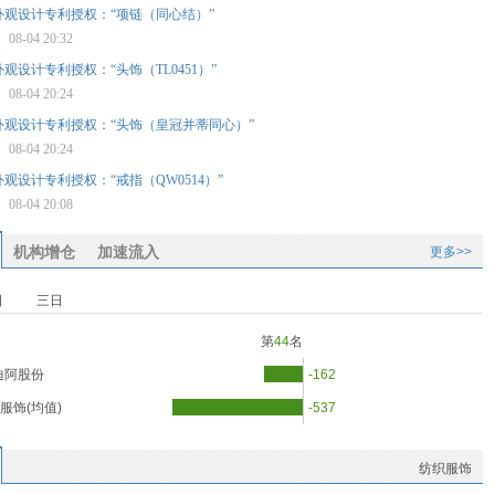
外观设计专利授权：“项链（同心结）”
星
08-04 20:32
观设计专利授权：“头饰（TL0451）”
星
08-04 20:24
外观设计专利授权：“头饰（皇冠并蒂同心）”
星
08-04 20:24
观设计专利授权：“戒指（QW0514）”
星
08-04 20:08
机构增仓
加速流入
更多>>
日
三日
第
44
名
迪阿股份
-162
服饰(均值)
-537
纺织服饰