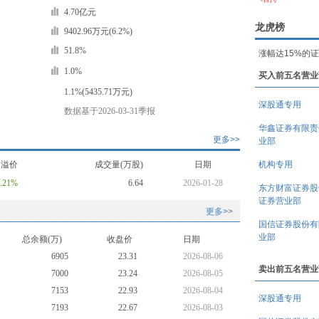
4.70亿元
龙虎榜
9402.96万元(6.2%)
51.8%
涨幅达15%的
1.0%
买入前五名营业
1.1%(5435.71万元)
深股通专用
数据基于2026-03-31季报
华鑫证券有限责
更多>>
业部
均溢价
成交量(万股)
日期
机构专用
2.21%
6.64
2026-01-28
东方财富证券股
证券营业部
更多>>
国信证券股份有
业部
总余额(万)
收盘价
日期
6905
23.31
2026-08-06
卖出前五名营业
7000
23.24
2026-08-05
7153
22.93
2026-08-04
深股通专用
7193
22.67
2026-08-03