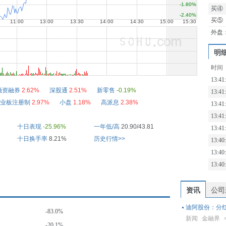
买④
买⑤
外盘
明
时间
13:41
融资融券
2.62%
深股通
2.51%
新零售
-0.19%
13:41
业板注册制
2.97%
小盘
1.18%
高派息
2.38%
13:41
13:41
十日表现
-25.96%
一年低/高
20.90/43.81
13:41
十日换手率
8.21%
历史行情>>
13:40
13:40
13:40
资讯
公司
迪阿股份：分
-83.0%
新闻
金融界
-20.1%