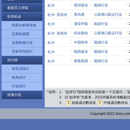
晋控煤业
能源行业
杜冲
最新买入评级
青岛港
公路港口航运行业
杜冲
邵美玲
投资机会
潞安环能
能源行业
杜冲
明星分析师评级
韵达股份
公路港口航运行业
杜冲
邵美玲
近期热推股
中国神华
能源行业
近期热推行业
杜冲
目标空间排行
陕西煤业
能源行业
杜冲
排行榜
新集能源
能源行业
杜冲
研究员排行
机构排行
行业排行
*说明：
1、“起评日”指研报发布后的第一个交易日；
评测介绍
2、以“起评价”为基准，20日内最高价涨幅超
1
3、
1
短线成功数排名
中线成功数排名
Copyright 2022 Sohu.c