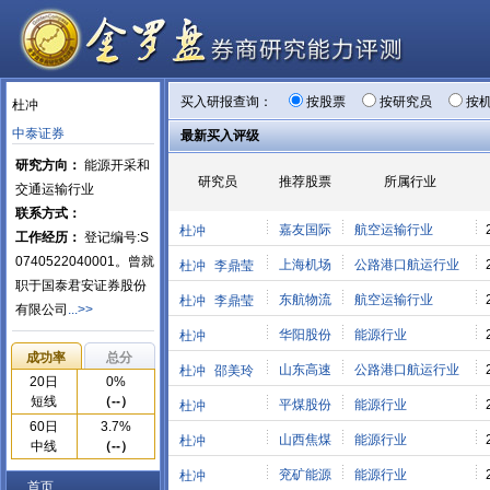
买入研报查询：
按股票
按研究员
按
杜冲
中泰证券
最新买入评级
研究方向：
能源开采和
研究员
推荐股票
所属行业
交通运输行业
联系方式：
嘉友国际
航空运输行业
杜冲
工作经历：
登记编号:S
0740522040001。曾就
上海机场
公路港口航运行业
杜冲
李鼎莹
职于国泰君安证券股份
东航物流
航空运输行业
杜冲
李鼎莹
有限公司
...>>
华阳股份
能源行业
杜冲
成功率
总分
山东高速
公路港口航运行业
杜冲
邵美玲
20日
0%
短线
（--）
平煤股份
能源行业
杜冲
60日
3.7%
山西焦煤
能源行业
杜冲
中线
（--）
兖矿能源
能源行业
杜冲
首页