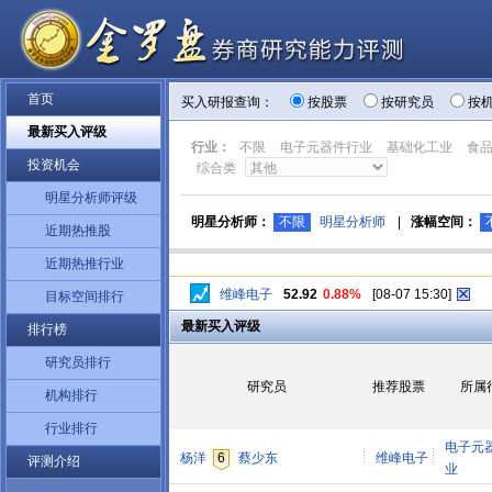
首页
买入研报查询：
按股票
按研究员
按
最新买入评级
行业：
不限
电子元器件行业
基础化工业
食
投资机会
综合类
明星分析师评级
明星分析师：
不限
明星分析师
|
涨幅空间：
近期热推股
近期热推行业
维峰电子
52.92
0.88%
[08-07 15:30]
目标空间排行
最新买入评级
排行榜
研究员排行
研究员
推荐股票
所属
机构排行
行业排行
电子元
杨洋
6
蔡少东
维峰电子
评测介绍
业