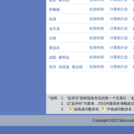
赵阳
夏明达
虹软科技
计算机行业
郭雅丽
虹软科技
计算机行业
应瑛
虹软科技
计算机行业
连天龙
虹软科技
计算机行业
刘熹
虹软科技
计算机行业
黄伯乐
虹软科技
计算机行业
赵阳
夏明达
虹软科技
计算机行业
刘洋
洪依真
黄忠煌
*说明：
1、“起评日”指研报发布后的第一个交易日；
2、以“起评价”为基准，20日内最高价涨幅超
1
3、
1
短线成功数排名
中线成功数排名
Copyright 2022 Sohu.c