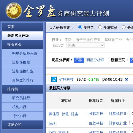
首页
买入研报查询：
按股票
按研究员
按
最新买入评级
行业：
不限
电子元器件行业
基础化工业
食
投资机会
综合类
明星分析师评级
明星分析师：
不限
明星分析师
|
涨幅空间：
近期热推股
近期热推行业
虹软科技
35.42
-0.34%
[08-06 10:41]
目标空间排行
最新买入评级
排行榜
研究员排行
研究员
推荐股票
所属行业
机构排行
虹软科技
计算机行业
蒋佳霖
孙乾
陈鑫
行业排行
虹软科技
计算机行业
应瑛
评测介绍
虹软科技
计算机行业