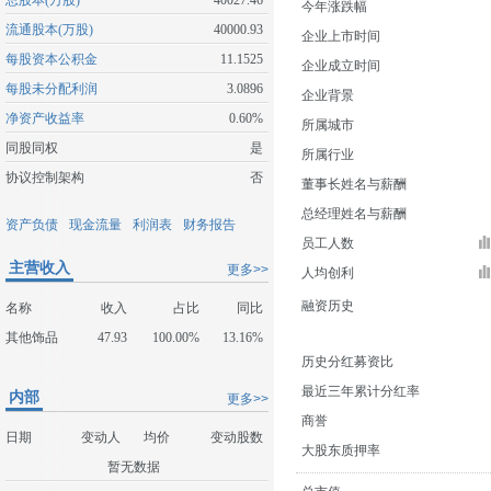
总股本(万股)
40027.46
今年涨跌幅
流通股本(万股)
40000.93
企业上市时间
每股资本公积金
11.1525
企业成立时间
每股未分配利润
3.0896
企业背景
净资产收益率
0.60%
所属城市
同股同权
是
所属行业
协议控制架构
否
董事长姓名与薪酬
总经理姓名与薪酬
资产负债
现金流量
利润表
财务报告
员工人数
主营收入
更多>>
人均创利
融资历史
名称
收入
占比
同比
其他饰品
47.93
100.00%
13.16%
历史分红募资比
最近三年累计分红率
内部
更多>>
商誉
日期
变动人
均价
变动股数
大股东质押率
暂无数据