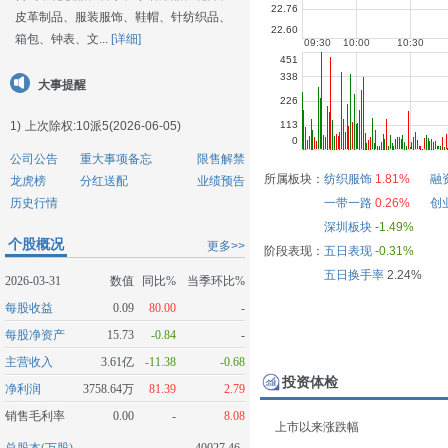
皮革制品、服装服饰、鞋帽、针纺织品、
箱包、钟表、文...
[详细]
大事提醒
1)
上次除权:10派5(2026-06-05)
公司公告
重大事项备忘
限售解禁
所属板块：
纺织服饰
1.81%
融
龙虎榜
分红送配
业绩预告
历史行情
一带一路
0.26%
创
深圳板块
-1.49%
个股概况
更多>>
阶段表现：
五日表现
-0.31%
五日换手率
2.24%
2026-03-31
数值
同比%
当季环比%
每股收益
0.09
80.00
-
每股净资产
15.73
-0.84
-
主营收入
3.61亿
-11.38
-0.68
投资体检
净利润
3758.64万
81.39
2.79
销售毛利率
0.00
-
8.08
上市以来涨跌幅