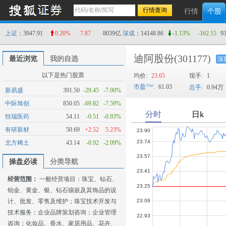
行情
个股
上证
：3947.91
0.20%
7.87
8039亿
深成
：14148.86
-1.13%
-162.15
9
迪阿股份
(301177)
最近浏览
我的自选
深
以下是热门股票
均价:
23.65
现手:
1
市盈
:
61.03
总手:
0.94万
新易盛
391.50
-29.45
-7.00%
中际旭创
850.05
-69.82
-7.59%
恒瑞医药
54.11
-0.51
-0.93%
有研新材
50.69
+2.52
5.23%
北方稀土
43.14
-0.92
-2.09%
操盘必读
分类导航
经营范围：
一般经营项目：珠宝、钻石、
铂金、黄金、银、钻石镶嵌及其饰品的设
计、批发、零售及维护；珠宝技术开发与
技术服务；企业品牌策划咨询；企业管理
咨询；化妆品、香水、家居用品、花卉、