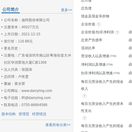
总市值
总负债
公司简介
更多>>
现金及现金等价物
公司名称：迪阿股份有限公司
企业价值
注册资本：40027万元
企业价值/扣非净利润
上市日期：2021-12-15
总资产负债率
发行价：116.88元
流动比率
更名历史：
注册地：广东省深圳市南山区粤海街道大冲
营业收入以及增速
社区华润置地大厦C座1308
净利润以及增速
法人代表：张国涛
扣非净利润以及增速
总经理：卢依雯
每百元营业收入产生的现金
董秘：黄水荣
收入
公司网址：www.darryring.com
电子信箱：IR@darryring.com
每百元营业收入产生的资本
联系电话：0755-86664586
性支出
股本结构
管理层
经营情况
查看所有分类>>
每百元营业收入产生的现金