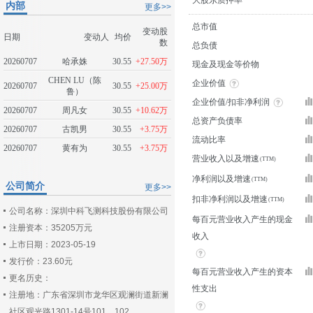
大股东质押率
内部
更多>>
总市值
变动股
日期
变动人
均价
数
总负债
20260707
哈承姝
30.55
+27.50万
现金及现金等价物
CHEN LU（陈
企业价值
20260707
30.55
+25.00万
鲁）
企业价值/扣非净利润
20260707
周凡女
30.55
+10.62万
总资产负债率
20260707
古凯男
30.55
+3.75万
流动比率
20260707
黄有为
30.55
+3.75万
营业收入以及增速
净利润以及增速
公司简介
更多>>
扣非净利润以及增速
公司名称：深圳中科飞测科技股份有限公司
每百元营业收入产生的现金
注册资本：35205万元
收入
上市日期：2023-05-19
发行价：23.60元
每百元营业收入产生的资本
更名历史：
性支出
注册地：广东省深圳市龙华区观澜街道新澜
社区观光路1301-14号101、102