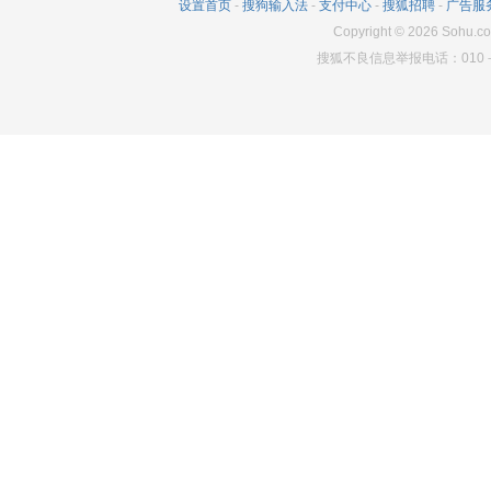
设置首页
-
搜狗输入法
-
支付中心
-
搜狐招聘
-
广告服
55198
16
11980
Copyright
©
2026
Sohu.co
搜狐不良信息举报电话：010－6