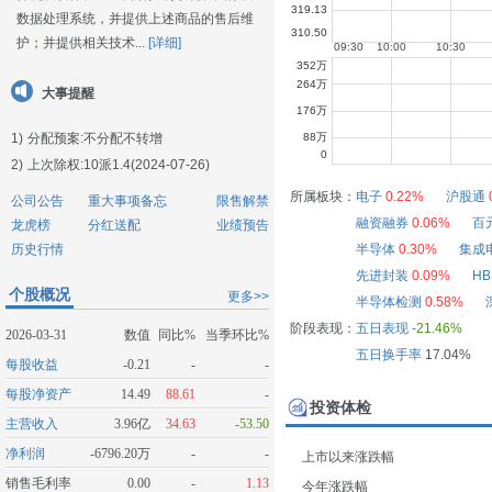
数据处理系统，并提供上述商品的售后维
护；并提供相关技术...
[详细]
大事提醒
1)
分配预案:不分配不转增
2)
上次除权:10派1.4(2024-07-26)
所属板块：
电子
0.22%
沪股通
公司公告
重大事项备忘
限售解禁
融资融券
0.06%
百
龙虎榜
分红送配
业绩预告
历史行情
半导体
0.30%
集成
先进封装
0.09%
H
个股概况
更多>>
半导体检测
0.58%
阶段表现：
五日表现
-21.46%
2026-03-31
数值
同比%
当季环比%
五日换手率
17.04%
每股收益
-0.21
-
-
每股净资产
14.49
88.61
-
投资体检
主营收入
3.96亿
34.63
-53.50
净利润
-6796.20万
-
-
上市以来涨跌幅
销售毛利率
0.00
-
1.13
今年涨跌幅