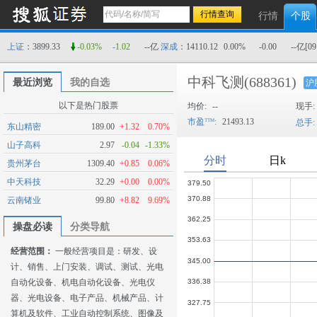
行情
个股
上证
：3899.33
-0.03%
-1.02
--亿
深成
：14110.12
0.00%
-0.00
--亿
[09
中科飞测
(688361)
最近浏览
我的自选
沪
以下是热门股票
均价:
--
现手:
市盈
:
21493.13
总手:
东山精密
189.00
+1.32
0.70%
山子高科
2.97
-0.04
-1.33%
贵州茅台
1309.40
+0.85
0.06%
中天科技
32.29
+0.00
0.00%
云南锗业
99.80
+8.82
9.69%
操盘必读
分类导航
经营范围：
一般经营项目是：研发、设
计、销售、上门安装、调试、测试、光电
自动化设备、机电自动化设备、光电仪
器、光电设备、电子产品、机械产品、计
算机及软件、工业自动控制系统、图像及