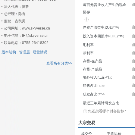
每百元营业收入产生的现金
法人代表：陈鲁
留存
总经理：陈鲁
董秘：古凯男
净资产收益率ROE
公司网址：www.skyverse.cn
电子信箱：IR@skyverse.cn
投入资本回报率ROIC
联系电话：0755-26418302
毛利率
股本结构
管理层
经营情况
净利率
存货-在产品
查看所有分类>>
存货-产成品
境外收入以及占比
销售占比
研发占比
最近三年累计研发占比
您还想看哪个财务指标?
大宗交易
成交价
平均溢价