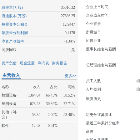
企业上市时间
总股本(万股)
35016.32
企业成立时间
流通股本(万股)
27686.25
企业背景
每股资本公积金
12.9447
所属城市
每股未分配利润
0.4178
所属行业
净资产收益率
-1.34%
董事长姓名与薪酬
同股同权
是
资产负债
现金流量
利润表
财务报告
总经理姓名与薪酬
主营收入
更多>>
员工人数
名称
收入
占比
同比
人均创利
检测设备
1364.04
66.43%
38.52%
融资历史
量测设备
623.28
30.36%
72.71%
其他（补
53.35
2.60%
53.40%
历史分红募资比
充）
最近三年累计分红率
软件
12.63
0.61%
--
商誉