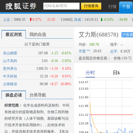
行情
个股
上证
：3900.35
0.57%
21.92
11668亿
深成
：14110.12
-0.24%
-34.09
艾力斯
(688578)
最近浏览
我的自选
沪股通
以下是热门股票
均价:
109.78
现手:
--
市盈
:
20.63
总手:
8.39万
东山精密
187.68
-1.15
-0.61%
盘后固定价格交易：
价格:110.72
山子高科
3.01
-0.16
-5.05%
贵州茅台
1308.55
+2.10
0.16%
中天科技
32.29
+0.29
0.91%
云南锗业
90.98
+8.27
10.00%
操盘必读
分类导航
经营范围：
化学合成原料药及制剂、中药
有效成分的提取物及制剂、生物工程药物
的研究开发（人体干细胞、基因诊断与治
疗技术开发和应用除外），自有技术转
让，并提供相关技术咨询和服务。【依法