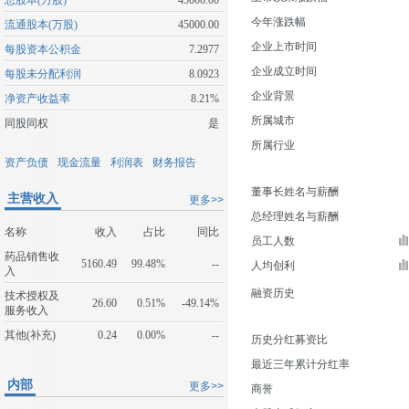
总股本(万股)
45000.00
今年涨跌幅
流通股本(万股)
45000.00
企业上市时间
每股资本公积金
7.2977
企业成立时间
每股未分配利润
8.0923
企业背景
净资产收益率
8.21%
所属城市
同股同权
是
所属行业
资产负债
现金流量
利润表
财务报告
董事长姓名与薪酬
主营收入
更多>>
总经理姓名与薪酬
名称
收入
占比
同比
员工人数
药品销售收
5160.49
99.48%
--
人均创利
入
融资历史
技术授权及
26.60
0.51%
-49.14%
服务收入
其他(补充)
0.24
0.00%
--
历史分红募资比
最近三年累计分红率
内部
更多>>
商誉