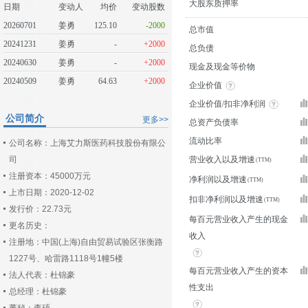
大股东质押率
日期
变动人
均价
变动股数
20260701
姜勇
125.10
-2000
总市值
20241231
姜勇
-
+2000
总负债
20240630
姜勇
-
+2000
现金及现金等价物
20240509
姜勇
64.63
+2000
企业价值
企业价值/扣非净利润
公司简介
更多>>
总资产负债率
流动比率
公司名称：上海艾力斯医药科技股份有限公
司
营业收入以及增速
注册资本：45000万元
净利润以及增速
上市日期：2020-12-02
扣非净利润以及增速
发行价：22.73元
每百元营业收入产生的现金
更名历史：
收入
注册地：中国(上海)自由贸易试验区张衡路
1227号、哈雷路1118号1幢5楼
每百元营业收入产生的资本
法人代表：杜锦豪
性支出
总经理：杜锦豪