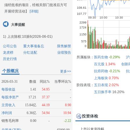
须经批准的项目，经相关部门批准后方可
开展经营活动】
[详细]
大事提醒
1)
上次除权:10派6(2026-06-01)
公司公告
重大事项备忘
限售解禁
龙虎榜
分红送配
业绩预告
所属板块：
医药生物
-0.29%
沪
历史行情
百元股
1.34%
创新
个股概况
抗癌药物
-0.21%
抗
更多>>
上海板块
0.70%
2026-03-31
数值
同比%
当季环比%
阶段表现：
五日表现
2.02%
每股收益
1.41
54.95
-
五日换手率
16.20%
每股净资产
17.21
37.37
-
主营收入
15.84亿
44.19
8.90
净利润
6.36亿
54.94
10.94
投资体检
销售毛利率
0.00
-
-2.22
上市以来涨跌幅