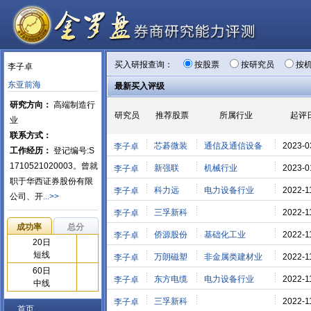
买入研报查询：
按股票
按研究员
按
李子卓
东亚前海
最新买入评级
研究方向：
高端制造行
研究员
推荐股票
所属行业
起评
业
联系方式：
芯碁微装
通信及通信设备
2023-0
李子卓
工作经历：
登记编号:S
1710521020003。曾就
新强联
机械行业
2023-0
李子卓
职于华西证券股份有限
科力远
电力设备行业
2022-1
李子卓
公司、开
...>>
三孚新科
2022-1
李子卓
成功率
总分
侨源股份
基础化工业
2022-1
李子卓
20日
短线
万朗磁塑
非金属类建材业
2022-1
李子卓
60日
东方电缆
电力设备行业
2022-1
李子卓
中线
三孚新科
2022-1
李子卓
首页