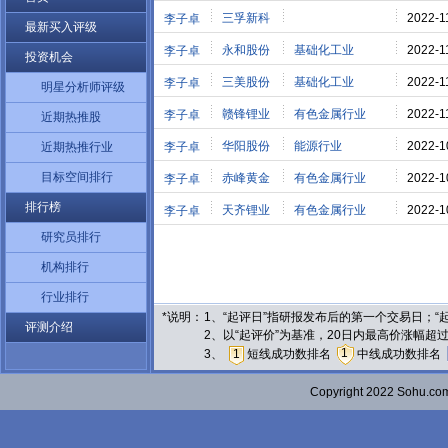
三孚新科
2022-1
李子卓
最新买入评级
永和股份
基础化工业
2022-1
李子卓
投资机会
三美股份
基础化工业
2022-1
李子卓
明星分析师评级
赣锋锂业
有色金属行业
2022-1
李子卓
近期热推股
华阳股份
能源行业
2022-1
近期热推行业
李子卓
目标空间排行
赤峰黄金
有色金属行业
2022-1
李子卓
排行榜
天齐锂业
有色金属行业
2022-1
李子卓
研究员排行
机构排行
行业排行
*说明：
1、“起评日”指研报发布后的第一个交易日；
评测介绍
2、以“起评价”为基准，20日内最高价涨幅超
1
3、
1
短线成功数排名
中线成功数排名
Copyright 2022 Sohu.c