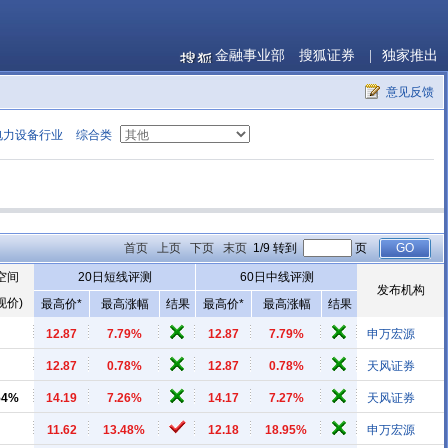
金融事业部
搜狐证券
|
独家推出
意见反馈
电力设备行业
综合类
首页
上页
下页
末页
1/9 转到
页
空间
20日短线评测
60日中线评测
发布机构
现价)
最高价*
最高涨幅
结果
最高价*
最高涨幅
结果
12.87
7.79%
12.87
7.79%
申万宏源
12.87
0.78%
12.87
0.78%
天风证券
54%
14.19
7.26%
14.17
7.27%
天风证券
11.62
13.48%
12.18
18.95%
申万宏源