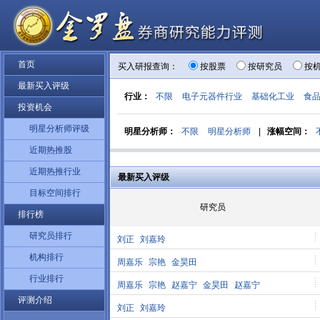
首页
买入研报查询：
按股票
按研究员
按
最新买入评级
行业：
不限
电子元器件行业
基础化工业
食
投资机会
明星分析师评级
明星分析师：
不限
明星分析师
|
涨幅空间：
近期热推股
近期热推行业
最新买入评级
目标空间排行
研究员
排行榜
研究员排行
刘正
刘嘉玲
机构排行
周嘉乐
宗艳
金昊田
行业排行
周嘉乐
宗艳
赵嘉宁
金昊田
赵嘉宁
评测介绍
刘正
刘嘉玲