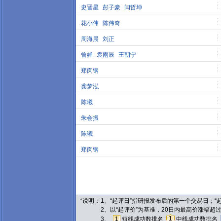
史晋星
彭子豪
闫哲坤
花小伟
陈伟奇
周海晨
刘正
曾婵
袁雨辰
王朝宁
郑闵钢
龚梦泓
陈曦
朱会振
陈曦
郑闵钢
*说明：
1、“起评日”指研报发布后的第一个交易日；
2、以“起评价”为基准，20日内最高价涨幅超
1
3、
1
短线成功数排名
中线成功数排名