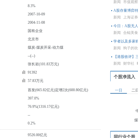
新闻
市值观
8.3%
A股存量博弈特
2007-10-09
新闻
上海证
2004-11-08
今日：A股无
国有企业
新闻
合鲲美
北京市
学者以及多家
煤炭-煤炭开采-动力煤
新闻
狗子的
--(--)
【港股收评】
新闻
财华社
张长岩(101.83万元)
91392
个股净流入
57.83万元
首发(665.82亿元)定增2次(600.80亿元)
一日
二
397.0%
76.9%(1316.17亿元)
--
煤
0.2%
9526.00亿元
同行业个股