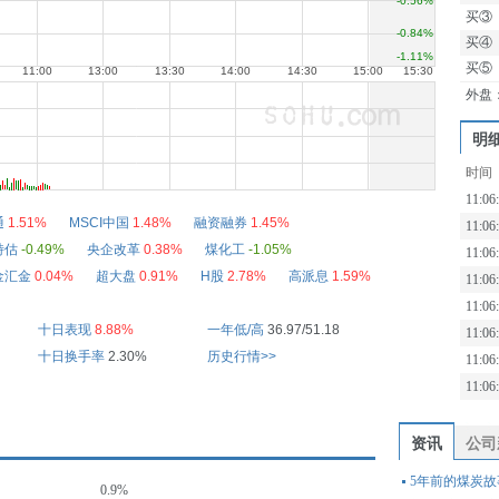
买③
买④
买⑤
外盘
明
时间
11:06
通
1.51%
MSCI中国
1.48%
融资融券
1.45%
11:06
特估
-0.49%
央企改革
0.38%
煤化工
-1.05%
11:06
金汇金
0.04%
超大盘
0.91%
H股
2.78%
高派息
1.59%
11:06
11:06
十日表现
8.88%
一年低/高
36.97/51.18
11:06
十日换手率
2.30%
历史行情>>
11:06
11:06
资讯
公司
5年前的煤炭
0.9%