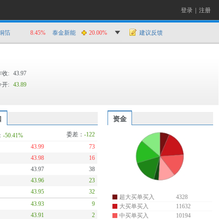
登录
|
注册
铜箔
8.45%
泰金新能
20.00%
建议反馈
昨收:
43.97
今开:
43.89
口
资金
委差：
-122
：
-50.41%
43.99
73
43.98
16
43.97
38
43.96
23
43.95
32
超大买单买入
4328
43.93
9
大买单买入
11632
43.91
2
中买单买入
10194