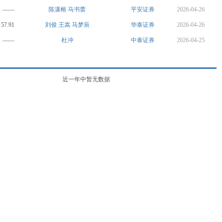
——
陈潇榕
马书蕾
平安证券
2026-04-26
57.91
刘俊
王嵩
马梦辰
华泰证券
2026-04-26
——
杜冲
中泰证券
2026-04-25
近一年中暂无数据