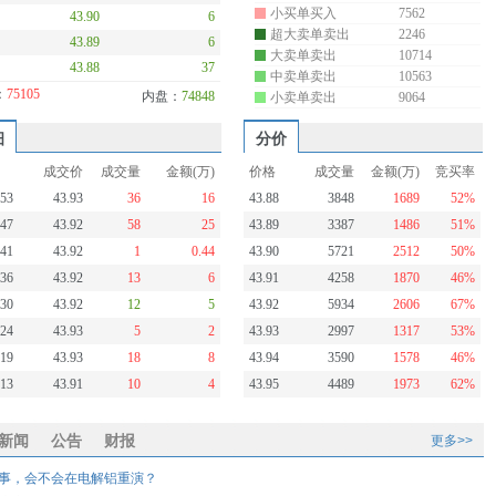
小买单买入
7562
43.90
6
超大卖单卖出
2246
43.89
6
大卖单卖出
10714
43.88
37
中卖单卖出
10563
：
75105
内盘：
74848
小卖单卖出
9064
细
分价
成交价
成交量
金额(万)
价格
成交量
金额(万)
竞买率
:53
43.93
36
16
43.88
3848
1689
52%
:47
43.92
58
25
43.89
3387
1486
51%
:41
43.92
1
0.44
43.90
5721
2512
50%
:36
43.92
13
6
43.91
4258
1870
46%
:30
43.92
12
5
43.92
5934
2606
67%
:24
43.93
5
2
43.93
2997
1317
53%
:19
43.93
18
8
43.94
3590
1578
46%
:13
43.91
10
4
43.95
4489
1973
62%
新闻
公告
财报
更多>>
故事，会不会在电解铝重演？