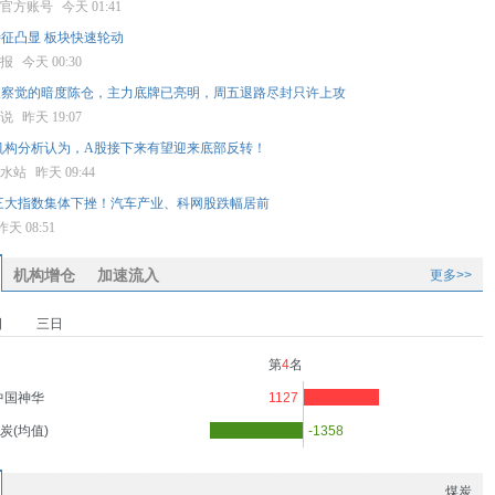
察官方账号
今天 01:41
征凸显 板块快速轮动
券报
今天 00:30
人察觉的暗度陈仓，主力底牌已亮明，周五退路尽封只许上攻
食说
昨天 19:07
机构分析认为，A股接下来有望迎来底部反转！
吹水站
昨天 09:44
三大指数集体下挫！汽车产业、科网股跌幅居前
昨天 08:51
机构增仓
加速流入
更多>>
日
三日
第
4
名
中国神华
1127
炭(均值)
-1358
煤炭