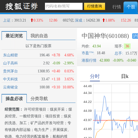
行情
个股
上证
：3913.21
0.33%
12.86
6927亿
深成
：14262.38
1.08%
152.26
8
中国神华
(601088)
最近浏览
我的自选
沪
以下是热门股票
均价:
43.94
现手:
36
市盈
:
18.48
总手:
15.17万
东山精密
196.46
+8.78
4.68%
港股行情
42.800
-0.09%
-0.040
山子高科
2.92
-0.09
-2.99%
贵州茅台
1308.95
+0.40
0.03%
中天科技
33.47
+1.18
3.65%
云南锗业
100.08
+9.10
10.00%
操盘必读
分类导航
经营范围：
许可经营项目：煤炭开采；煤
炭经营。一般经营项目：项目投资；煤炭
的洗选、加工；矿产品的开发与经营；专
有铁路内部运输；电力生产；开展煤炭、
铁路、电力经营的配套服务；船舶的维