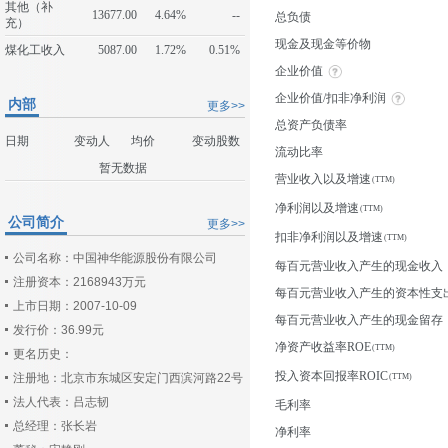
其他（补
13677.00
4.64%
--
总负债
充）
现金及现金等价物
煤化工收入
5087.00
1.72%
0.51%
企业价值
企业价值/扣非净利润
内部
更多>>
总资产负债率
日期
变动人
均价
变动股数
流动比率
暂无数据
营业收入以及增速
净利润以及增速
公司简介
更多>>
扣非净利润以及增速
公司名称：中国神华能源股份有限公司
每百元营业收入产生的现金收入
注册资本：2168943万元
每百元营业收入产生的资本性支
上市日期：2007-10-09
每百元营业收入产生的现金留存
发行价：36.99元
净资产收益率ROE
更名历史：
投入资本回报率ROIC
注册地：北京市东城区安定门西滨河路22号
法人代表：吕志韧
毛利率
总经理：张长岩
净利率