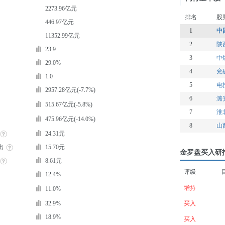
2273.96亿元
排名
股
446.97亿元
1
中
11352.99亿元
2
陕
23.9
3
中
29.0%
4
兖
1.0
5
电
2957.28亿元(-7.7%)
6
潞
515.67亿元(-5.8%)
7
淮
475.96亿元(-14.0%)
8
山
24.31元
出
15.70元
金罗盘买入研
8.61元
评级
12.4%
增持
11.0%
32.9%
买入
18.9%
买入