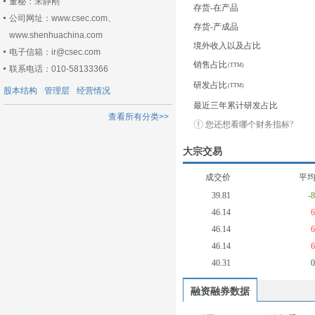
董秘：宋静刚
存货-在产品
公司网址：www.csec.com、
存货-产成品
www.shenhuachina.com
境外收入以及占比
电子信箱：ir@csec.com
销售占比
联系电话：010-58133366
研发占比
股本结构
管理层
经营情况
最近三年累计研发占比
查看所有分类>>
您还想看哪个财务指标?
大宗交易
成交价
平
39.81
-
46.14
46.14
46.14
40.31
融资融券数据