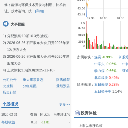
修；能源与环保技术开发与利用、技术转
让、技术咨询、技...
[详细]
大事提醒
1)
分配预案:10派10.3元(含税)
2)
2026-06-26:
召开股东大会,召开2026年第
1次股东大会
3)
2026-06-26:
召开股东大会,召开2025年度
所属板块：
煤炭
-0.99%
沪股
股东大会
中字头
-0.05%
中
4)
上次除权:10派9.8(2025-11-10)
动力煤
-0.66%
证
北京板块
0.49%
公司公告
重大事项备忘
限售解禁
阶段表现：
五日表现
5.28%
龙虎榜
分红送配
业绩预告
五日换手率
1.14%
历史行情
个股概况
更多>>
投资体检
2026-03-31
数值
同比%
当季环比%
每股收益
0.53
-11.81
-
上市以来涨跌幅