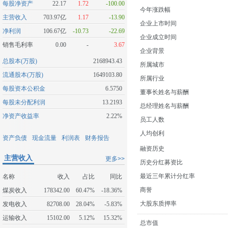
每股净资产
22.17
1.72
-100.00
今年涨跌幅
主营收入
703.97亿
1.17
-13.90
企业上市时间
净利润
106.67亿
-10.73
-22.69
企业成立时间
销售毛利率
0.00
-
3.67
企业背景
总股本(万股)
2168943.43
所属城市
流通股本(万股)
1649103.80
所属行业
每股资本公积金
6.5750
董事长姓名与薪酬
每股未分配利润
13.2193
总经理姓名与薪酬
净资产收益率
2.22%
员工人数
人均创利
资产负债
现金流量
利润表
财务报告
融资历史
主营收入
更多>>
历史分红募资比
最近三年累计分红率
名称
收入
占比
同比
商誉
煤炭收入
178342.00
60.47%
-18.36%
大股东质押率
发电收入
82708.00
28.04%
-5.83%
运输收入
15102.00
5.12%
15.32%
总市值