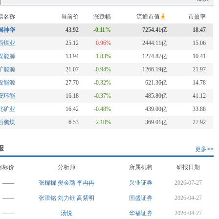
票名称
当前价
涨跌幅
流通市值
市盈率
国神华
43.92
-0.11%
7254.41亿
18.47
西煤业
25.12
0.96%
2444.11亿
15.06
煤能源
13.94
-1.83%
1274.87亿
10.41
矿能源
21.07
-0.94%
1266.19亿
21.97
投能源
27.70
-0.32%
621.36亿
14.78
安环能
16.18
-0.37%
485.80亿
41.12
北矿业
16.42
-0.48%
439.00亿
33.88
西焦煤
6.53
-2.10%
369.01亿
27.92
报
更多>>
目标价
分析师
所属机构
研报日期
——
张樨樨
樊金璐
李冉冉
兴业证券
2026-07-27
——
张津铭
刘力钰
高紫明
国盛证券
2026-04-27
——
汤悦
华福证券
2026-04-27