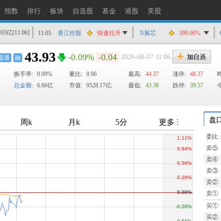
11:05
生益电子
快速拉升
指数
排行
板块
自选股
基金
港股
美股
11:05
生益电子
涨停
103亿
[11:06]
11:05
香江控股
快速拉升
N展芯
399.06%
11:05
直真科技
猛烈打压
43.93
-0.09%
-0.04
2026-08-07 11:06
股通
融
11:05
华联控股
快速拉升
换手率:
0.09%
量比:
0.96
最高:
44.37
涨停:
48.37
11:04
广康生化
快速拉升
总金额:
6.66亿
市值:
9528.17亿
最低:
43.38
跌停:
39.57
11:04
正海生物
猛烈打压
11:03
达刚控股
快速拉升
盘
委比
TTM
卖⑤
卖④
卖③
卖②
卖①
买①
买②