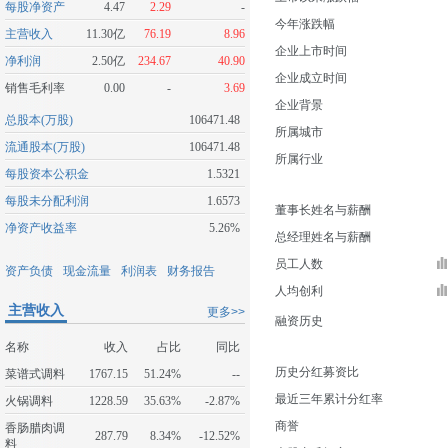
每股净资产
4.47
2.29
-
今年涨跌幅
主营收入
11.30亿
76.19
8.96
企业上市时间
净利润
2.50亿
234.67
40.90
企业成立时间
销售毛利率
0.00
-
3.69
企业背景
总股本(万股)
106471.48
所属城市
流通股本(万股)
106471.48
所属行业
每股资本公积金
1.5321
每股未分配利润
1.6573
董事长姓名与薪酬
净资产收益率
5.26%
总经理姓名与薪酬
员工人数
资产负债
现金流量
利润表
财务报告
人均创利
主营收入
更多>>
融资历史
名称
收入
占比
同比
历史分红募资比
菜谱式调料
1767.15
51.24%
--
最近三年累计分红率
火锅调料
1228.59
35.63%
-2.87%
商誉
香肠腊肉调
287.79
8.34%
-12.52%
料