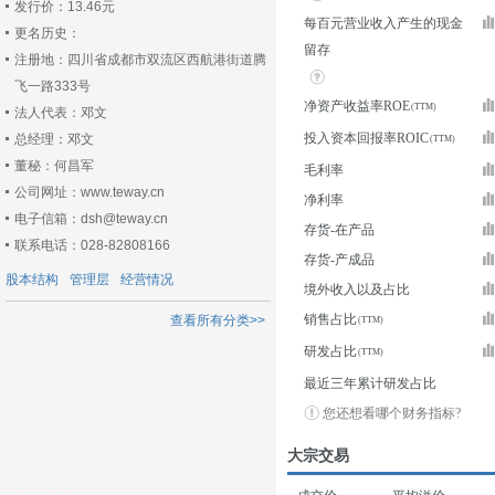
发行价：13.46元
每百元营业收入产生的现金
更名历史：
留存
注册地：四川省成都市双流区西航港街道腾
飞一路333号
净资产收益率ROE
法人代表：邓文
投入资本回报率ROIC
总经理：邓文
董秘：何昌军
毛利率
公司网址：www.teway.cn
净利率
电子信箱：dsh@teway.cn
存货-在产品
联系电话：028-82808166
存货-产成品
股本结构
管理层
经营情况
境外收入以及占比
销售占比
查看所有分类>>
研发占比
最近三年累计研发占比
您还想看哪个财务指标?
大宗交易