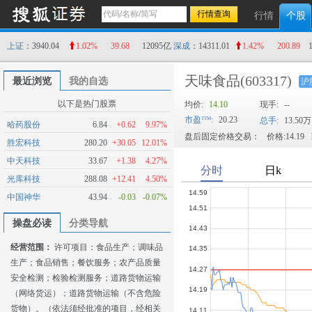
行情
个股
上证
：3940.04
1.02%
39.68
12095亿
深成
：14311.01
1.42%
200.89
天味食品
(603317)
最近浏览
我的自选
沪
以下是热门股票
均价:
14.10
现手:
--
市盈
:
20.23
总手:
13.50万
哈药股份
6.84
+0.62
9.97%
盘后固定价格交易：
价格:14.19
胜宏科技
280.20
+30.05
12.01%
中天科技
33.67
+1.38
4.27%
光库科技
288.08
+12.41
4.50%
中国神华
43.94
-0.03
-0.07%
操盘必读
分类导航
经营范围：
许可项目：食品生产；调味品
生产；食品销售；餐饮服务；农产品质量
安全检测；检验检测服务；道路货物运输
（网络货运）；道路货物运输（不含危险
货物）。（依法须经批准的项目，经相关