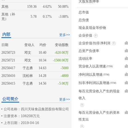
大股东质押率
其他
159.36
4.62%
50.88%
总市值
其他（补
5.78
0.17%
-3.88%
充）
总负债
现金及现金等价物
内部
更多>>
企业价值
企业价值/扣非净利润
日期
变动人
均价
变动股数
总资产负债率
20250723
邓文
10.40
-620.00万
流动比率
20250721
邓文
10.34
-1500.00万
营业收入以及增速
20250417
于志勇
14.63
-5000
净利润以及增速
20250416
沈松林
14.28
-4800
扣非净利润以及增速
20250415
于志勇
14.56
-5.00万
每百元营业收入产生的现金
收入
公司简介
更多>>
公司名称：四川天味食品集团股份有限公司
每百元营业收入产生的资本
注册资本：106208万元
性支出
上市日期：2019-04-16