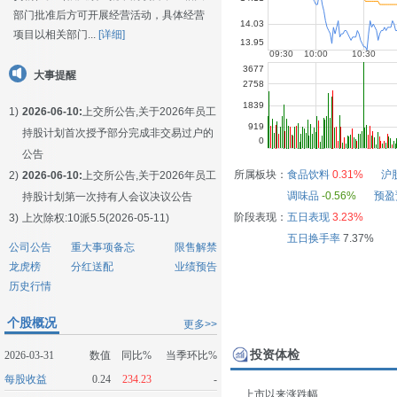
部门批准后方可开展经营活动，具体经营
项目以相关部门...
[详细]
大事提醒
1)
2026-06-10:
上交所公告,关于2026年员工
持股计划首次授予部分完成非交易过户的
公告
所属板块：
食品饮料
0.31%
沪
2)
2026-06-10:
上交所公告,关于2026年员工
调味品
-0.56%
预盈
持股计划第一次持有人会议决议公告
阶段表现：
五日表现
3.23%
3)
上次除权:10派5.5(2026-05-11)
五日换手率
7.37%
公司公告
重大事项备忘
限售解禁
龙虎榜
分红送配
业绩预告
历史行情
个股概况
更多>>
投资体检
2026-03-31
数值
同比%
当季环比%
每股收益
0.24
234.23
-
上市以来涨跌幅