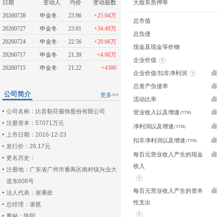
日期
变动人
均价
变动股数
大股东质押率
20260728
申金冬
23.96
+25.04万
总市值
20260727
申金冬
23.01
+34.49万
总负债
20260724
申金冬
22.56
+20.66万
现金及现金等价物
20260717
申金冬
21.39
+4.00万
企业价值
20260715
申金冬
21.22
+4300
企业价值/扣非净利润
总资产负债率
公司简介
更多>>
流动比率
公司名称：比音勒芬服饰股份有限公司
营业收入以及增速
注册资本：57071万元
净利润以及增速
上市日期：2016-12-23
扣非净利润以及增速
发行价：26.17元
每百元营业收入产生的现金
更名历史：
收入
注册地：广东省广州市番禺区南村镇兴业大
道东608号
每百元营业收入产生的资本
法人代表：谢秉政
性支出
总经理：谢邕
董秘：陈阳