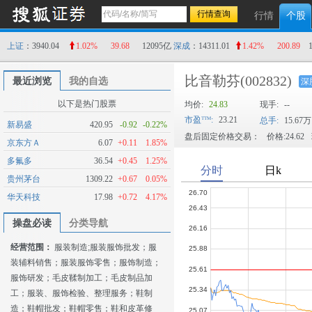
行情
个股
上证
：3940.04
1.02%
39.68
12095亿
深成
：14311.01
1.42%
200.89
比音勒芬
(002832)
最近浏览
我的自选
深
以下是热门股票
均价:
24.83
现手:
--
市盈
:
23.21
总手:
15.67万
新易盛
420.95
-0.92
-0.22%
盘后固定价格交易：
价格:24.62
京东方Ａ
6.07
+0.11
1.85%
多氟多
36.54
+0.45
1.25%
贵州茅台
1309.22
+0.67
0.05%
华天科技
17.98
+0.72
4.17%
操盘必读
分类导航
经营范围：
服装制造;服装服饰批发；服
装辅料销售；服装服饰零售；服饰制造；
服饰研发；毛皮鞣制加工；毛皮制品加
工；服装、服饰检验、整理服务；鞋制
造；鞋帽批发；鞋帽零售；鞋和皮革修