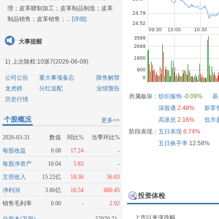
理；皮革鞣制加工；皮革制品制造；皮革
制品销售；皮革销售；...
[详细]
大事提醒
1)
上次除权:10派7(2026-06-09)
公司公告
重大事项备忘
限售解禁
龙虎榜
分红送配
业绩预告
所属板块：
纺织服饰
-0.09%
基
历史行情
深股通
2.48%
新零
个股概况
高派息
2.16%
低市
更多>>
阶段表现：
五日表现
6.74%
2026-03-31
数值
同比%
当季环比%
五日换手率
12.58%
每股收益
0.68
17.24
-
每股净资产
10.04
5.83
-
主营收入
15.22亿
18.36
36.83
净利润
3.86亿
16.54
660.45
投资体检
销售毛利率
0.00
-
2.92
上市以来涨跌幅