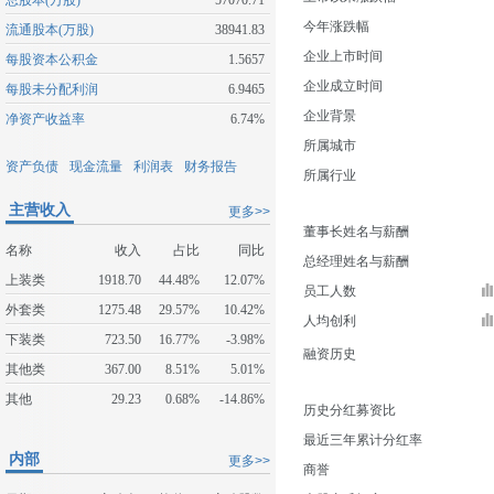
总股本(万股)
57070.71
今年涨跌幅
流通股本(万股)
38941.83
企业上市时间
每股资本公积金
1.5657
企业成立时间
每股未分配利润
6.9465
企业背景
净资产收益率
6.74%
所属城市
资产负债
现金流量
利润表
财务报告
所属行业
主营收入
更多>>
董事长姓名与薪酬
名称
收入
占比
同比
总经理姓名与薪酬
上装类
1918.70
44.48%
12.07%
员工人数
外套类
1275.48
29.57%
10.42%
人均创利
下装类
723.50
16.77%
-3.98%
融资历史
其他类
367.00
8.51%
5.01%
其他
29.23
0.68%
-14.86%
历史分红募资比
最近三年累计分红率
内部
更多>>
商誉