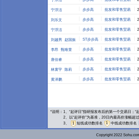
宁浮洁
步步高
批发和零售贸易
宁浮洁
步步高
批发和零售贸易
刘乐文
步步高
批发和零售贸易
宁浮洁
ST步步高
批发和零售贸易
刘越男
赵国振
步步高
批发和零售贸易
李昂
甄唯萱
步步高
批发和零售贸易
唐佳睿
步步高
批发和零售贸易
林寰宇
陈莉
步步高
批发和零售贸易
黄泽鹏
*说明：
1、“起评日”指研报发布后的第一个交易日；
2、以“起评价”为基准，20日内最高价涨幅超
1
3、
1
短线成功数排名
中线成功数排名
Copyright 2022 Sohu.c