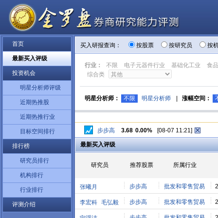
首页
买入研报查询：
按股票
按研究员
按
最新买入评级
行业：
不限
电子元器件行业
基础化工业
食
投资机会
综合类
明星分析师评级
明星分析师：
不限
明星分析师
|
涨幅空间：
近期热推股
近期热推行业
步步高
3.68
0.00%
[08-07 11:21]
目标空间排行
最新买入评级
排行榜
研究员排行
研究员
推荐股票
所属行业
机构排行
步步高
批发和零售贸易
张曦月
行业排行
步步高
批发和零售贸易
李宏科
毛弘毅
评测介绍
步步高
批发和零售贸易