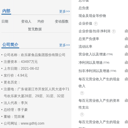
总市值
总负债
内部
更多>>
现金及现金等价物
日期
变动人
均价
变动股数
企业价值
暂无数据
企业价值/扣非净利润
总资产负债率
公司简介
更多>>
流动比率
营业收入以及增速
公司名称：欢乐家食品集团股份有限公司
注册资本：43497万元
净利润以及增速
上市日期：2021-06-02
扣非净利润以及增速
发行价：4.94元
每百元营业收入产生的现金
更名历史：
收入
注册地：广东省湛江市开发区人民大道中71
号欢乐家大厦28层、29层、31层、32层
每百元营业收入产生的资本
法人代表：李兴
性支出
总经理：李子豪
董秘：范崇澜
每百元营业收入产生的现金
公司网址：www.gdhlj.com