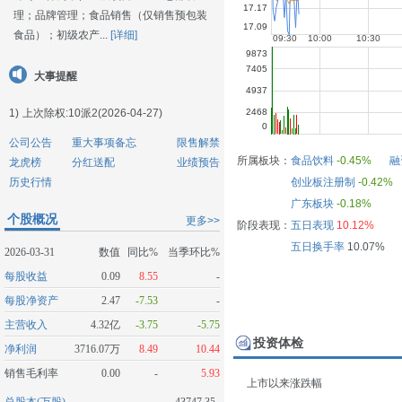
理；品牌管理；食品销售（仅销售预包装
食品）；初级农产...
[详细]
大事提醒
1)
上次除权:10派2(2026-04-27)
公司公告
重大事项备忘
限售解禁
所属板块：
食品饮料
-0.45%
融
龙虎榜
分红送配
业绩预告
历史行情
创业板注册制
-0.42%
广东板块
-0.18%
个股概况
更多>>
阶段表现：
五日表现
10.12%
五日换手率
10.07%
2026-03-31
数值
同比%
当季环比%
每股收益
0.09
8.55
-
每股净资产
2.47
-7.53
-
主营收入
4.32亿
-3.75
-5.75
投资体检
净利润
3716.07万
8.49
10.44
销售毛利率
0.00
-
5.93
上市以来涨跌幅