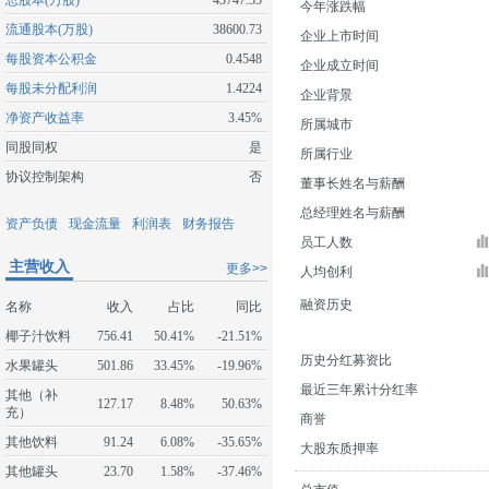
总股本(万股)
43747.35
今年涨跌幅
流通股本(万股)
38600.73
企业上市时间
每股资本公积金
0.4548
企业成立时间
每股未分配利润
1.4224
企业背景
净资产收益率
3.45%
所属城市
同股同权
是
所属行业
协议控制架构
否
董事长姓名与薪酬
总经理姓名与薪酬
资产负债
现金流量
利润表
财务报告
员工人数
主营收入
更多>>
人均创利
融资历史
名称
收入
占比
同比
椰子汁饮料
756.41
50.41%
-21.51%
历史分红募资比
水果罐头
501.86
33.45%
-19.96%
最近三年累计分红率
其他（补
127.17
8.48%
50.63%
充）
商誉
其他饮料
91.24
6.08%
-35.65%
大股东质押率
其他罐头
23.70
1.58%
-37.46%