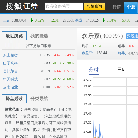
行情
个股
上证
：3888.04
-0.32%
-12.31
2705亿
深成
：14056.24
-0.38%
-53.88
3
欢乐家
(300997)
最近浏览
我的自选
深股通
以下是热门股票
均价:
17.19
现手:
166
市盈
:
158.44
总手:
4.07
东山精密
192.35
+4.67
2.49%
山子高科
2.83
-0.18
-5.98%
贵州茅台
1315.19
+6.64
0.51%
中天科技
32.07
-0.22
-0.68%
云南锗业
96.00
+5.02
5.52%
操盘必读
分类导航
经营范围：
许可项目：食品生产【分支机
构经营】：食品销售。（依法须经批准的
项目，经相关部门批准后方可开展经营活
动，具体经营项目以相关部门批准文件或
许可证件为准）一般项目：企业总部管