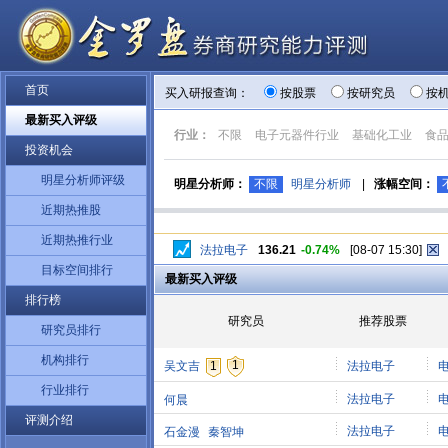
首页
买入研报查询：
按股票
按研究员
按
最新买入评级
行业：
不限
电子元器件行业
基础化工业
食
投资机会
明星分析师评级
明星分析师：
不限
明星分析师
|
涨幅空间：
近期热推股
近期热推行业
法拉电子
136.21
-0.74%
[08-07 15:30]
目标空间排行
最新买入评级
排行榜
研究员
推荐股票
研究员排行
机构排行
1
吴文吉
1
法拉电子
行业排行
法拉电子
何晨
评测介绍
法拉电子
石金漫
秦智坤