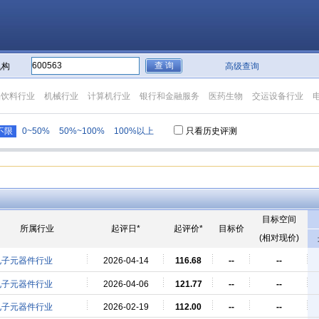
机构
高级查询
品饮料行业
机械行业
计算机行业
银行和金融服务
医药生物
交运设备行业
不限
0~50%
50%~100%
100%以上
只看历史评测
目标空间
所属行业
起评日*
起评价*
目标价
(相对现价)
电子元器件行业
2026-04-14
116.68
--
--
电子元器件行业
2026-04-06
121.77
--
--
电子元器件行业
2026-02-19
112.00
--
--