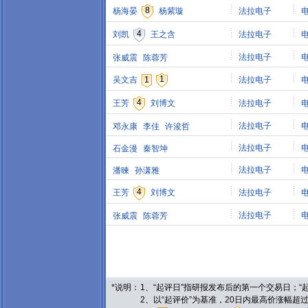
8
杨海晏
杨紫璇
法拉电子
4
刘凯
王之含
法拉电子
法拉电子
张威震
陈蓉芳
1
吴文吉
1
法拉电子
4
王芳
刘博文
法拉电子
法拉电子
邓永康
李佳
许浚哲
法拉电子
石金漫
秦智坤
法拉电子
潘暕
孙潇雅
4
王芳
刘博文
法拉电子
法拉电子
张威震
陈蓉芳
*说明：
1、“起评日”指研报发布后的第一个交易日；
2、以“起评价”为基准，20日内最高价涨幅超