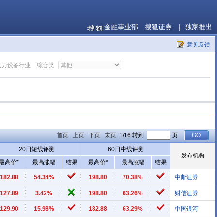
金融事业部
搜狐证券
|
独家推出
意见反馈
电力设备行业
综合类
首页
上页
下页
末页
1/16 转到
页
20日短线评测
60日中线评测
发布机构
最高价*
最高涨幅
结果
最高价*
最高涨幅
结果
182.88
54.34%
198.80
70.38%
中邮证券
127.89
3.42%
198.80
63.26%
财信证券
129.90
15.98%
182.88
63.29%
中国银河