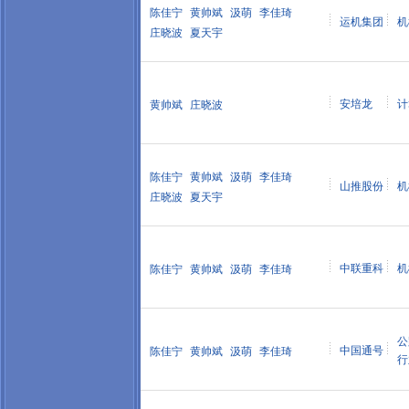
陈佳宁
黄帅斌
汲萌
李佳琦
运机集团
机
庄晓波
夏天宇
安培龙
计
黄帅斌
庄晓波
陈佳宁
黄帅斌
汲萌
李佳琦
山推股份
机
庄晓波
夏天宇
中联重科
机
陈佳宁
黄帅斌
汲萌
李佳琦
公
中国通号
陈佳宁
黄帅斌
汲萌
李佳琦
行