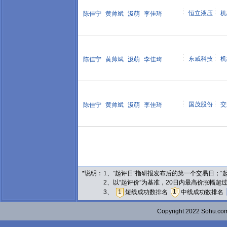
恒立液压
机
陈佳宁
黄帅斌
汲萌
李佳琦
东威科技
机
陈佳宁
黄帅斌
汲萌
李佳琦
国茂股份
交
陈佳宁
黄帅斌
汲萌
李佳琦
*说明：
1、“起评日”指研报发布后的第一个交易日；
2、以“起评价”为基准，20日内最高价涨幅超
1
3、
1
短线成功数排名
中线成功数排名
Copyright 2022 Sohu.c