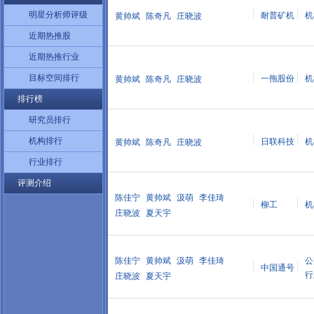
明星分析师评级
耐普矿机
机
黄帅斌
陈奇凡
庄晓波
近期热推股
近期热推行业
目标空间排行
一拖股份
机
黄帅斌
陈奇凡
庄晓波
排行榜
研究员排行
机构排行
日联科技
机
黄帅斌
陈奇凡
庄晓波
行业排行
评测介绍
陈佳宁
黄帅斌
汲萌
李佳琦
柳工
机
庄晓波
夏天宇
陈佳宁
黄帅斌
汲萌
李佳琦
公
中国通号
行
庄晓波
夏天宇