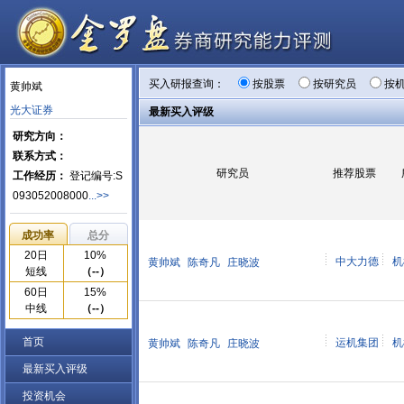
买入研报查询：
按股票
按研究员
按
黄帅斌
光大证券
最新买入评级
研究方向：
联系方式：
研究员
推荐股票
工作经历：
登记编号:S
093052008000
...>>
成功率
总分
20日
10%
中大力德
机
黄帅斌
陈奇凡
庄晓波
短线
（--）
60日
15%
中线
（--）
首页
运机集团
机
黄帅斌
陈奇凡
庄晓波
最新买入评级
投资机会