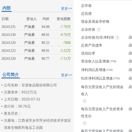
总市值
内部
更多>>
总负债
日期
变动人
均价
变动股数
现金及现金等价物
20241231
严海雁
94.98
-7.79万
企业价值
20241230
严海雁
89.01
-9.76万
企业价值/扣非净利润
20241226
严海雁
89.23
-7800
总资产负债率
20241225
严海雁
89.01
-5.52万
流动比率
20241220
严海雁
90.77
-7.51万
营业收入以及增速
净利润以及增速
公司简介
更多>>
扣非净利润以及增速
公司名称：甘源食品股份有限公司
每百元营业收入产生的现金
注册资本：9322万元
收入
上市日期：2020-07-31
发行价：38.76元
每百元营业收入产生的资本
更名历史：
性支出
注册地：江西省萍乡市萍乡经济技术开发区
清泉生物医药食品工业园
每百元营业收入产生的现金