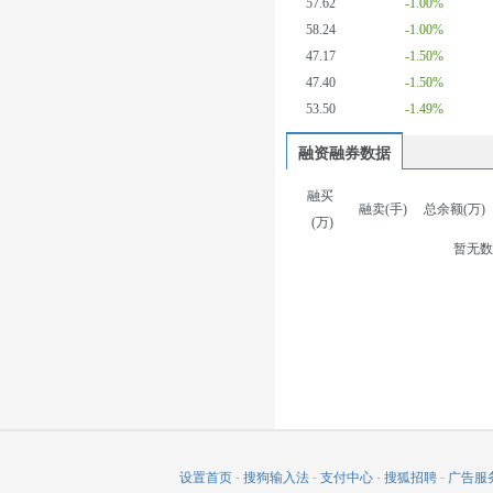
57.62
-1.00%
58.24
-1.00%
47.17
-1.50%
47.40
-1.50%
53.50
-1.49%
融资融券数据
融买
融卖(手)
总余额(万)
(万)
暂无
设置首页
-
搜狗输入法
-
支付中心
-
搜狐招聘
-
广告服