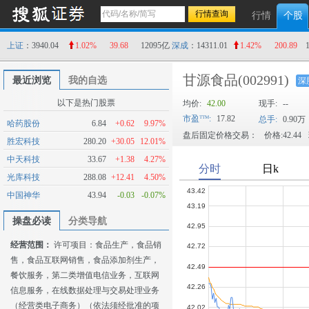
行情
个股
上证
：3940.04
1.02%
39.68
12095亿
深成
：14311.01
1.42%
200.89
甘源食品
(002991)
最近浏览
我的自选
深
以下是热门股票
均价:
42.00
现手:
--
市盈
:
17.82
总手:
0.90万
哈药股份
6.84
+0.62
9.97%
盘后固定价格交易：
价格:42.44
胜宏科技
280.20
+30.05
12.01%
中天科技
33.67
+1.38
4.27%
光库科技
288.08
+12.41
4.50%
中国神华
43.94
-0.03
-0.07%
操盘必读
分类导航
经营范围：
许可项目：食品生产，食品销
售，食品互联网销售，食品添加剂生产，
餐饮服务，第二类增值电信业务，互联网
信息服务，在线数据处理与交易处理业务
（经营类电子商务）（依法须经批准的项