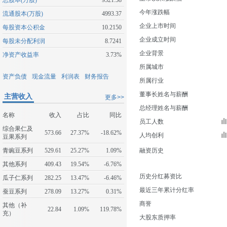
总股本(万股)
9321.58
今年涨跌幅
流通股本(万股)
4993.37
企业上市时间
每股资本公积金
10.2150
企业成立时间
每股未分配利润
8.7241
企业背景
净资产收益率
3.73%
所属城市
资产负债
现金流量
利润表
财务报告
所属行业
董事长姓名与薪酬
主营收入
更多>>
总经理姓名与薪酬
名称
收入
占比
同比
员工人数
综合果仁及
573.66
27.37%
-18.62%
人均创利
豆果系列
青豌豆系列
529.61
25.27%
1.09%
融资历史
其他系列
409.43
19.54%
-6.76%
历史分红募资比
瓜子仁系列
282.25
13.47%
-6.46%
最近三年累计分红率
蚕豆系列
278.09
13.27%
0.31%
商誉
其他（补
22.84
1.09%
119.78%
充）
大股东质押率