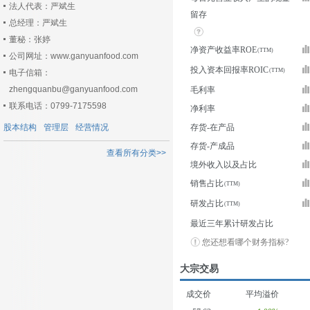
法人代表：严斌生
留存
总经理：严斌生
董秘：张婷
净资产收益率ROE
公司网址：www.ganyuanfood.com
投入资本回报率ROIC
电子信箱：
zhengquanbu@ganyuanfood.com
毛利率
联系电话：0799-7175598
净利率
股本结构
管理层
经营情况
存货-在产品
存货-产成品
查看所有分类>>
境外收入以及占比
销售占比
研发占比
最近三年累计研发占比
您还想看哪个财务指标?
大宗交易
成交价
平均溢价