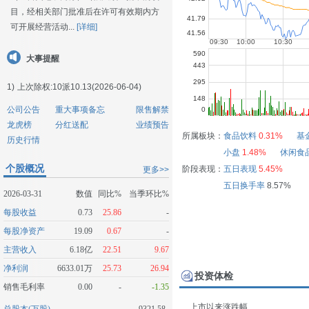
目，经相关部门批准后在许可有效期内方
可开展经营活动...
[详细]
大事提醒
1)
上次除权:10派10.13(2026-06-04)
公司公告
重大事项备忘
限售解禁
龙虎榜
分红送配
业绩预告
所属板块：
食品饮料
0.31%
基
历史行情
小盘
1.48%
休闲食
个股概况
阶段表现：
五日表现
5.45%
更多>>
五日换手率
8.57%
2026-03-31
数值
同比%
当季环比%
每股收益
0.73
25.86
-
每股净资产
19.09
0.67
-
主营收入
6.18亿
22.51
9.67
净利润
6633.01万
25.73
26.94
投资体检
销售毛利率
0.00
-
-1.35
上市以来涨跌幅