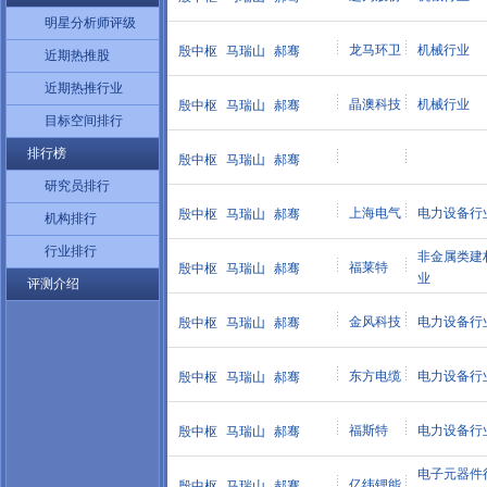
明星分析师评级
龙马环卫
机械行业
殷中枢
马瑞山
郝骞
近期热推股
近期热推行业
晶澳科技
机械行业
殷中枢
马瑞山
郝骞
目标空间排行
排行榜
殷中枢
马瑞山
郝骞
研究员排行
上海电气
电力设备行
殷中枢
马瑞山
郝骞
机构排行
行业排行
非金属类建
福莱特
殷中枢
马瑞山
郝骞
业
评测介绍
金风科技
电力设备行
殷中枢
马瑞山
郝骞
东方电缆
电力设备行
殷中枢
马瑞山
郝骞
福斯特
电力设备行
殷中枢
马瑞山
郝骞
电子元器件
亿纬锂能
殷中枢
马瑞山
郝骞