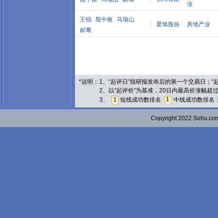
业
王锐
殷中枢
马瑞山
爱旭股份
房地产业
郝骞
*说明：
1、“起评日”指研报发布后的第一个交易日；
2、以“起评价”为基准，20日内最高价涨幅超
1
3、
1
短线成功数排名
中线成功数排名
Copyright 2022 Sohu.c