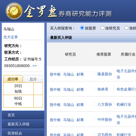
买入研报查询：
按股票
按研究员
按
马瑞山
光大证券
最新买入评级
研究方向：
联系方式：
研究员
推荐股票
所属行业
工作经历：
证书编号:S
093051808000
...>>
电子元器件
隆基股份
殷中枢
马瑞山
郝骞
业
成功率
总分
20日
格林美
有色金属行
殷中枢
马瑞山
郝骞
短线
60日
中线
八方股份
机械行业
殷中枢
马瑞山
郝骞
首页
电子元器件
中环股份
殷中枢
马瑞山
郝骞
业
最新买入评级
投资机会
迈为股份
机械行业
殷中枢
马瑞山
郝骞