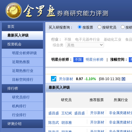
首页
买入研报查询：
按股票
按研究员
按
最新买入评级
行业：
不限
电子元器件行业
基础化工业
食
投资机会
综合类
明星分析师评级
明星分析师：
不限
明星分析师
|
涨幅空间：
近期热推股
近期热推行业
开尔新材
8.97
-1.10%
[08-10 11:30]
目标空间排行
最新买入评级
排行榜
研究员排行
研究员
推荐股票
所属行业
机构排行
开尔新材
非金属类建材
盛昌盛
王纪斌
盛昌盛
行业排行
开尔新材
非金属类建材
陈浩武
胡添雅
评测介绍
开尔新材
非金属类建材