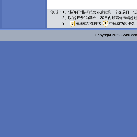
*说明：
1、“起评日”指研报发布后的第一个交易日；
2、以“起评价”为基准，20日内最高价涨幅超
1
3、
1
短线成功数排名
中线成功数排名
Copyright 2022 Sohu.c