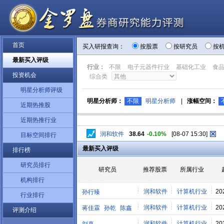
首页
买入研报查询：
按股票
按研究员
按
最新买入评级
行业：
不限
电子元器件行业
基础化工业
食
投资机会
综合类
明星分析师评级
明星分析师：
不限
明星分析师
|
涨幅空间：
近期热推股
近期热推行业
润和软件
38.64
-0.10%
[08-07 15:30]
目标空间排行
最新买入评级
排行榜
研究员排行
研究员
推荐股票
所属行业
机构排行
润和软件
计算机行业
20
孙行臻
行业排行
润和软件
计算机行业
20
蒋佳霖
孙乾
陈鑫
评测介绍
润和软件
计算机行业
20