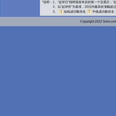
*说明：
1、“起评日”指研报发布后的第一个交易日；
2、以“起评价”为基准，20日内最高价涨幅超
1
3、
1
短线成功数排名
中线成功数排名
Copyright 2022 Sohu.c