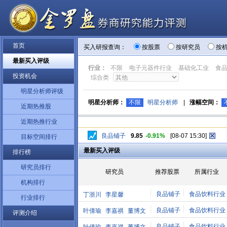
首页
买入研报查询：
按股票
按研究员
按
最新买入评级
行业：
不限
电子元器件行业
基础化工业
食
投资机会
综合类
明星分析师评级
明星分析师：
不限
明星分析师
|
涨幅空间：
近期热推股
近期热推行业
良品铺子
9.85
-0.91%
[08-07 15:30]
目标空间排行
最新买入评级
排行榜
研究员排行
研究员
推荐股票
所属行业
机构排行
良品铺子
食品饮料行业
丁浙川
李星馨
行业排行
良品铺子
食品饮料行业
叶倩瑜
李嘉祺
董博文
评测介绍
良品铺子
食品饮料行业