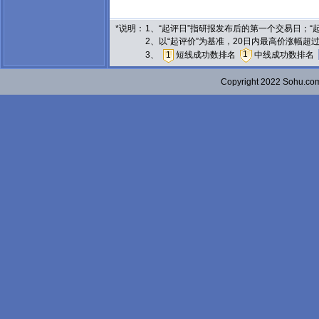
*说明：
1、“起评日”指研报发布后的第一个交易日；
2、以“起评价”为基准，20日内最高价涨幅超
1
3、
1
短线成功数排名
中线成功数排名
Copyright 2022 Sohu.c