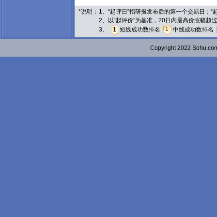
*说明：
1、“起评日”指研报发布后的第一个交易日；
2、以“起评价”为基准，20日内最高价涨幅超
1
3、
1
短线成功数排名
中线成功数排名
Copyright 2022 Sohu.c