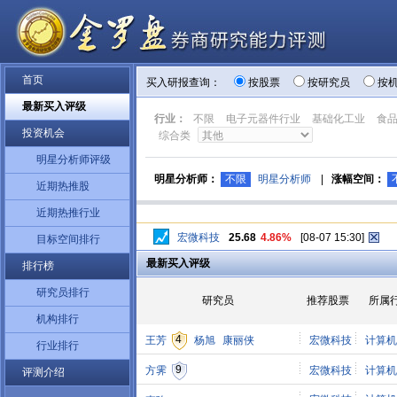
首页
买入研报查询：
按股票
按研究员
按
最新买入评级
行业：
不限
电子元器件行业
基础化工业
食
投资机会
综合类
明星分析师评级
明星分析师：
不限
明星分析师
|
涨幅空间：
近期热推股
近期热推行业
宏微科技
25.68
4.86%
[08-07 15:30]
目标空间排行
最新买入评级
排行榜
研究员排行
研究员
推荐股票
所属
机构排行
4
王芳
杨旭
康丽侠
宏微科技
计算机
行业排行
9
方霁
宏微科技
计算机
评测介绍