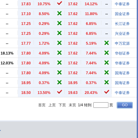
--
17.83
10.75%
17.62
14.12%
--
中泰证券
--
17.10
8.50%
17.62
11.80%
--
国金证券
--
17.25
0.29%
17.62
6.85%
--
长江证券
--
17.25
0.29%
17.62
6.85%
--
兴业证券
--
17.77
1.72%
17.62
5.19%
申万宏源
18.13%
17.80
4.09%
17.62
7.44%
华创证券
12.03%
17.80
4.09%
17.62
7.44%
华泰证券
--
17.80
4.09%
17.62
7.44%
国海证券
--
18.95
0.37%
18.95
0.37%
国海证券
--
18.50
13.50%
19.63
20.43%
中泰证券
首页
上页
下页
末页
1/4 转到
页
>