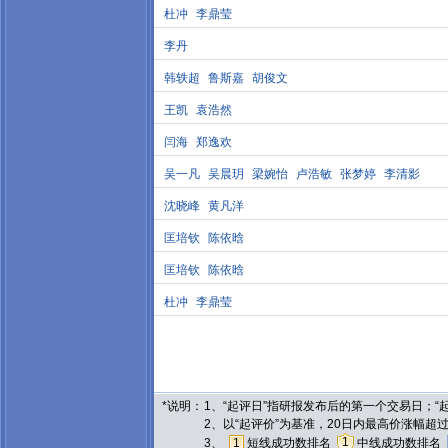
杜冲
李鼎莹
李丹
韩轶超
鲁斯嘉
胡俊文
王凯
袁浩然
闫海
郑逸欢
吴一凡
吴晨玥
梁婉怡
卢浩敏
张梦婷
李清影
沈晓峰
黄凡洋
匡培钦
陈依晗
匡培钦
陈依晗
杜冲
李鼎莹
*说明：
1、“起评日”指研报发布后的第一个交易日；
2、以“起评价”为基准，20日内最高价涨幅超
1
3、
1
短线成功数排名
中线成功数排名