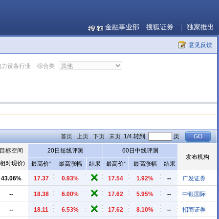
金融事业部
搜狐证券
|
独家推出
意见反馈
电力设备行业
综合类
首页
上页
下页
末页
1/4 转到
页
目标空间
20日短线评测
60日中线评测
发布机构
(相对现价)
最高价*
最高涨幅
结果
最高价*
最高涨幅
结果
43.06%
17.37
0.93%
17.54
1.92%
--
广发证券
--
18.38
6.00%
17.62
5.95%
--
中银国际
--
18.11
6.53%
17.62
8.10%
--
招商证券