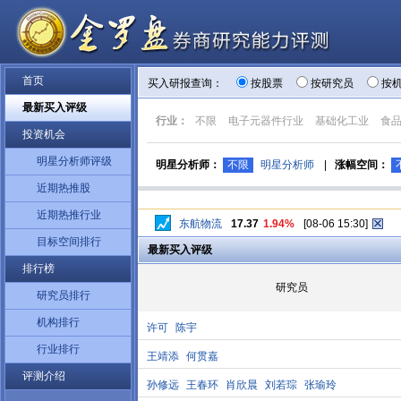
首页
买入研报查询：
按股票
按研究员
按
最新买入评级
行业：
不限
电子元器件行业
基础化工业
食
投资机会
明星分析师评级
明星分析师：
不限
明星分析师
|
涨幅空间：
近期热推股
近期热推行业
东航物流
17.37
1.94%
[08-06 15:30]
目标空间排行
最新买入评级
排行榜
研究员
研究员排行
机构排行
许可
陈宇
行业排行
王靖添
何贯嘉
评测介绍
孙修远
王春环
肖欣晨
刘若琮
张瑜玲