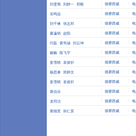
德赛西威
电
刘雯蜀
刘静一
郑毅
德赛西威
电
吴鸣远
德赛西威
电
刘千琳
张志邦
德赛西威
电
夏瀛韬
赵阳
德赛西威
电
闫磊
黄韦涵
刘云坤
德赛西威
电
戴畅
陈飞宇
德赛西威
电
姜雪晴
袁俊轩
德赛西威
电
杨思睿
郑静文
德赛西威
电
姜雪晴
袁俊轩
德赛西威
电
黄伯乐
德赛西威
电
龙羽洁
德赛西威
电
黄细里
孙仁昊