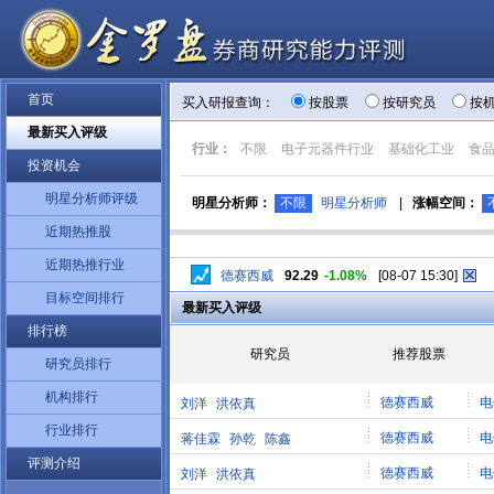
首页
买入研报查询：
按股票
按研究员
按
最新买入评级
行业：
不限
电子元器件行业
基础化工业
食
投资机会
明星分析师评级
明星分析师：
不限
明星分析师
|
涨幅空间：
近期热推股
近期热推行业
德赛西威
92.29
-1.08%
[08-07 15:30]
目标空间排行
最新买入评级
排行榜
研究员
推荐股票
研究员排行
机构排行
德赛西威
电
刘洋
洪依真
行业排行
德赛西威
电
蒋佳霖
孙乾
陈鑫
评测介绍
德赛西威
电
刘洋
洪依真