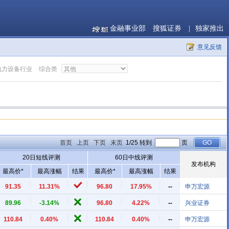
金融事业部
搜狐证券
|
独家推出
意见反馈
电力设备行业
综合类
首页
上页
下页
末页
1/25 转到
页
20日短线评测
60日中线评测
发布机构
最高价*
最高涨幅
结果
最高价*
最高涨幅
结果
91.35
11.31%
96.80
17.95%
--
申万宏源
89.96
-3.14%
96.80
4.22%
--
兴业证券
110.84
0.40%
110.84
0.40%
--
申万宏源