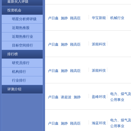
最新买入评级
投资机会
华宝新能
机械行业
卢日鑫
施静
顾高臣
明星分析师评级
近期热推股
近期热推行业
派能科技
卢日鑫
施静
顾高臣
目标空间排行
排行榜
研究员排行
派能科技
卢日鑫
施静
顾高臣
机构排行
行业排行
评测介绍
电力、煤气
盈峰环境
卢日鑫
谢超波
施静
公用事业
电力、煤气
瀚蓝环境
卢日鑫
施静
顾高臣
公用事业