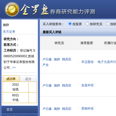
买入研报查询：
按股票
按研究员
按
施静
东方证券
最新买入评级
研究方向：
研究员
推荐股票
所属行
联系方式：
工作经历：
登记编号:S
0860520090002,曾就
卢日鑫
施静
顾高臣
职于华泰证券股份有限
禾迈股份
电子元器件
严东
公司
...>>
成功率
总分
20日
金盘科技
卢日鑫
施静
顾高臣
短线
60日
中线
昱能科技
卢日鑫
施静
顾高臣
首页