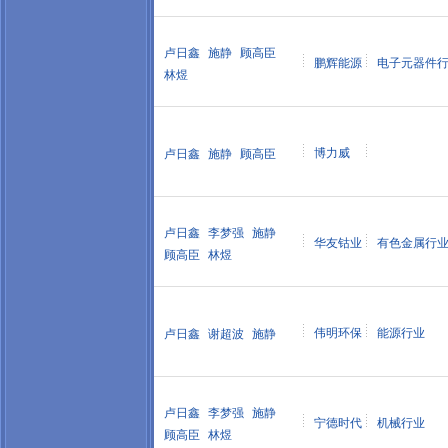
卢日鑫
施静
顾高臣
鹏辉能源
电子元器件
林煜
博力威
卢日鑫
施静
顾高臣
卢日鑫
李梦强
施静
华友钴业
有色金属行
顾高臣
林煜
伟明环保
能源行业
卢日鑫
谢超波
施静
卢日鑫
李梦强
施静
宁德时代
机械行业
顾高臣
林煜