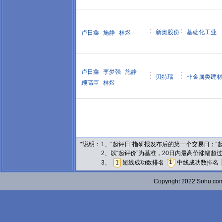
新奥股份
基础化工业
卢日鑫
施静
林煜
卢日鑫
李梦强
施静
贝特瑞
非金属类建
顾高臣
林煜
*说明：
1、“起评日”指研报发布后的第一个交易日；
2、以“起评价”为基准，20日内最高价涨幅超
1
3、
1
短线成功数排名
中线成功数排名
Copyright 2022 Sohu.c