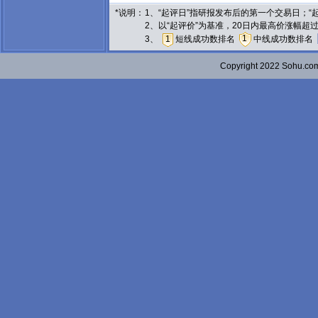
*说明：
1、“起评日”指研报发布后的第一个交易日；
2、以“起评价”为基准，20日内最高价涨幅超
1
3、
1
短线成功数排名
中线成功数排名
Copyright 2022 Sohu.c