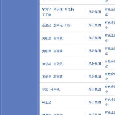
业
邬博华
高伊楠
叶之楠
有色金
旭升集团
业
王子豪
有色金
旭升集团
倪昱婧
殷中枢
邢萍
业
有色金
旭升集团
黄细里
郭雨蒙
业
有色金
旭升集团
黄细里
郭雨蒙
业
有色金
旭升集团
徐慧雄
何冠男
业
有色金
旭升集团
黄细里
郭雨蒙
业
有色金
旭升集团
崔琰
杜丰帆
业
有色金
旭升集团
韩金呈
业
有色金