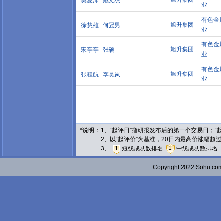
旭升集团
樊夏沛
戴文杰
业
有色金
旭升集团
徐慧雄
何冠男
业
有色金
旭升集团
宋亭亭
张硕
业
有色金
旭升集团
张程航
李昊岚
业
*说明：
1、“起评日”指研报发布后的第一个交易日；
2、以“起评价”为基准，20日内最高价涨幅超
1
3、
1
短线成功数排名
中线成功数排名
Copyright 2022 Sohu.c