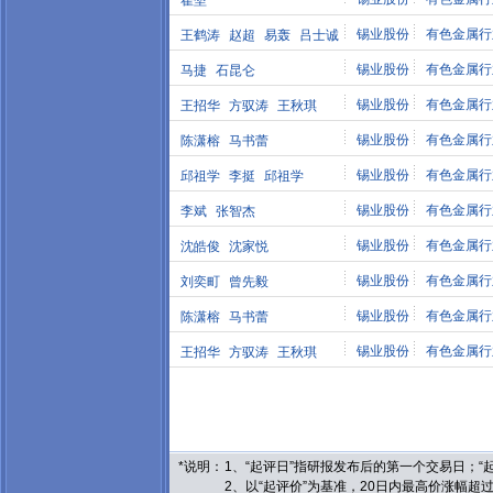
翟堃
锡业股份
有色金属行
王鹤涛
赵超
易轰
吕士诚
锡业股份
有色金属行
马捷
石昆仑
锡业股份
有色金属行
王招华
方驭涛
王秋琪
锡业股份
有色金属行
陈潇榕
马书蕾
锡业股份
有色金属行
邱祖学
李挺
邱祖学
锡业股份
有色金属行
李斌
张智杰
锡业股份
有色金属行
沈皓俊
沈家悦
锡业股份
有色金属行
刘奕町
曾先毅
锡业股份
有色金属行
陈潇榕
马书蕾
锡业股份
有色金属行
王招华
方驭涛
王秋琪
*说明：
1、“起评日”指研报发布后的第一个交易日；
2、以“起评价”为基准，20日内最高价涨幅超