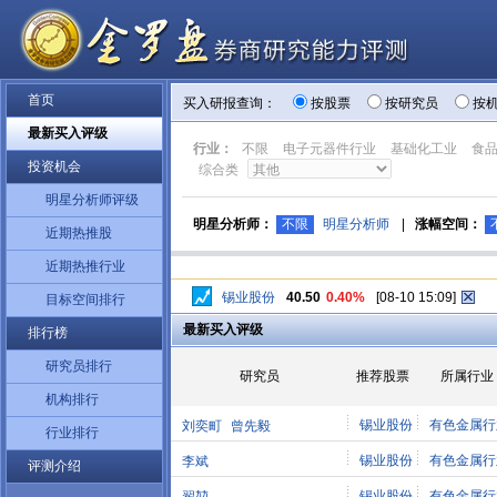
首页
买入研报查询：
按股票
按研究员
按
最新买入评级
行业：
不限
电子元器件行业
基础化工业
食
投资机会
综合类
明星分析师评级
明星分析师：
不限
明星分析师
|
涨幅空间：
近期热推股
近期热推行业
锡业股份
40.50
0.40%
[08-10 15:09]
目标空间排行
最新买入评级
排行榜
研究员排行
研究员
推荐股票
所属行业
机构排行
锡业股份
有色金属行
刘奕町
曾先毅
行业排行
锡业股份
有色金属行
李斌
评测介绍
锡业股份
有色金属行