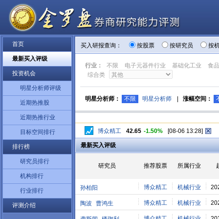
首页
买入研报查询：
按股票
按研究员
按
最新买入评级
行业：
不限
电子元器件行业
基础化工业
食
投资机会
综合类
明星分析师评级
明星分析师：
不限
明星分析师
|
涨幅空间：
近期热推股
近期热推行业
博众精工
42.65
-1.50%
[08-06 13:28]
目标空间排行
最新买入评级
排行榜
研究员排行
研究员
推荐股票
所属行业
机构排行
博众精工
机械行业
20
孙柏阳
行业排行
博众精工
机械行业
20
陶波
曹鸿生
评测介绍
博众精工
机械行业
20