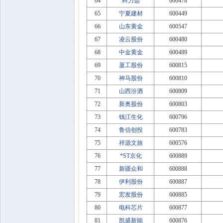
64
科力远
600478
65
宁夏建材
600449
66
山东黄金
600547
67
凌云股份
600480
68
中金黄金
600489
69
厦工股份
600815
70
神马股份
600810
71
山西汾酒
600809
72
新奥股份
600803
73
钱江生化
600796
74
鲁信创投
600783
75
祥源文旅
600576
76
*ST京化
600889
77
新疆众和
600888
78
伊利股份
600887
79
宏发股份
600885
80
电科芯片
600877
81
凯盛新能
600876