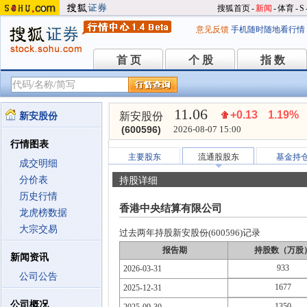
搜狐首页
-
新闻
-
体育
-
S
意见反馈
手机随时随地看行情
首 页
个 股
指 数
首 页
个 股
指 数
11.06
+0.13
1.19%
新安股份
新安股份
(600596)
2026-08-07 15:00
行情图表
主要股东
流通股股东
基金持
成交明细
分价表
持股详细
历史行情
香港中央结算有限公司
龙虎榜数据
大宗交易
过去两年持股新安股份(600596)记录
报告期
持股数（万股
新闻资讯
933
2026-03-31
公司公告
1677
2025-12-31
公司概况
1350