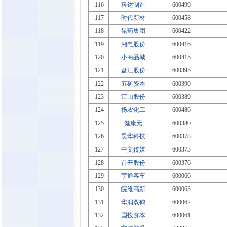
116
科达制造
600499
117
时代新材
600458
118
昆药集团
600422
119
湘电股份
600416
120
小商品城
600415
121
盘江股份
600395
122
五矿资本
600390
123
江山股份
600389
124
扬农化工
600486
125
健康元
600380
126
昊华科技
600378
127
中文传媒
600373
128
首开股份
600376
129
宇通客车
600066
130
皖维高新
600063
131
华润双鹤
600062
132
国投资本
600061